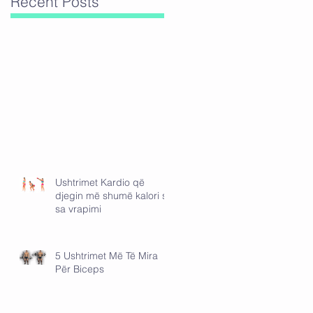
Recent Posts
Ushtrimet Kardio që
djegin më shumë kalori se
sa vrapimi
5 Ushtrimet Më Të Mira
Për Biceps