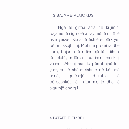
   3.BAJAME-ALMONDS
   Nga të gjitha arra në krijimin, 
bajame të sigurojë array më të mirë të 
ushqyesve. Kjo arrë është e përkryer 
për muskujt tuaj. Plot me proteina dhe 
fibra, bajame të ndihmojë të ndiheni 
të plotë, ndërsa riparimin muskujt 
veshur. Ato gjithashtu përmbajnë ton 
yndyrna të shëndetshme që kënaqë 
urinë, qetësojë dhimbje të 
përbashkët, të nxitur njohje dhe të 
sigurojë energji.
4.PATATE E ËMBËL