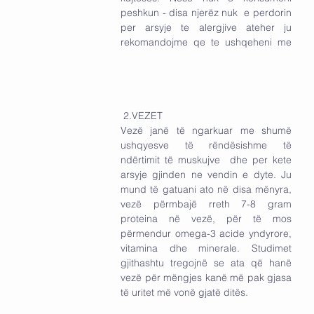
peshkun - disa njerëz nuk  e perdorin 
per arsyje te alergjive ateher ju 
rekomandojme qe te ushqeheni me 
 2.VEZET
Vezë janë të ngarkuar me shumë 
ushqyesve të rëndësishme të 
ndërtimit të muskujve  dhe per kete 
arsyje gjinden ne vendin e dyte. Ju 
mund të gatuani ato në disa mënyra, 
vezë përmbajë rreth 7-8 gram 
proteina në vezë, për të mos 
përmendur omega-3 acide yndyrore, 
vitamina dhe minerale. Studimet 
gjithashtu tregojnë se ata që hanë 
vezë për mëngjes kanë më pak gjasa 
të uritet më vonë gjatë ditës.