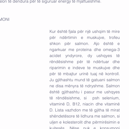
ori të dendura për të siguruar energji të mjaftueshme.
             1. SALMONI
Kur është fjala për një ushqim të mire  
për ndërtimin e muskujve, trofeu 
shkon për salmon. Ajo është e 
ngarkuar me proteina dhe omega-3 
acidet yndyrore, dy ushqyes të 
rëndësishme për të ndërtuar dhe  
riparimin e indeve te muskujve dhe 
për të mbajtur urinë tuaj në kontroll. 
Ju gjithashtu mund të gatuani salmon 
ne disa mënyra të ndryshme. Salmon 
është gjithashtu i pasur me ushqyes 
të rëndësishme, si  psh selenium, 
vitaminë D, B12, niacin dhe vitaminë 
D. Lista vazhdon me të gjitha të mirat 
shëndetësore të lidhura me salmon, si 
uljen e kolesterolit dhe përmirësimin e 
kujtesës. Nëse nuk e konsumoni 