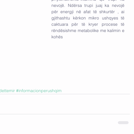
nevojë. Ndërsa trupi juaj ka nevojë 
për energji në afat të shkurtër , ai 
gjithashtu kërkon mikro ushqyes të 
caktuara për të kryer procese të 
rëndësishme metabolike me kalimin e 
kohës
ettemir
#informacionperushqim