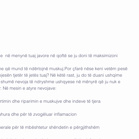
e  në menynë tuaj javore në qoftë se ju doni të maksimizoni 
e që mund të ndërtojnë muskuj.Por çfarë nëse keni vetëm pesë 
esën tjetër të jetës tuaj? Në këtë rast, ju do të duani ushqime 
 shumë nevoja të ndryshme ushqyese në mënyrë që ju nuk e 
 Në mesin e atyre nevojave:
rtimin dhe riparimin e muskujve dhe indeve të tjera
uhura dhe për të zvogëluar inflamacion
inerale për të mbështetur shëndetin e përgjithshëm