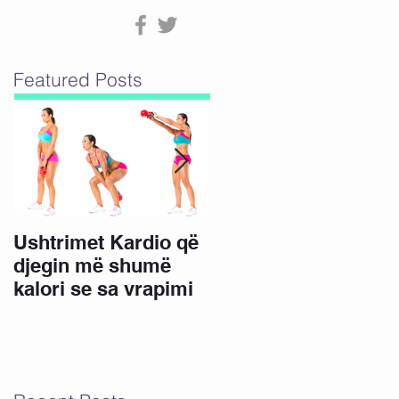
Featured Posts
Ushtrimet Kardio që
15 Minuta ushtrime
djegin më shumë
për këmbë të bukura
kalori se sa vrapimi