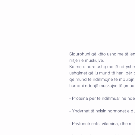
Sigurohuni që këto ushqime të jen
rritjen e muskujve.
Ka me qindra ushqime të ndryshm
ushqimet që ju mund të hani për pj
që mund të ndihmojnë të mbulojn
humbni ndonjë muskujve të çmuar.
- Proteina për të ndihmuar në ndë
- Yndyrnat të nxisin hormonet e d
- Phytonutrients, vitamina, dhe m