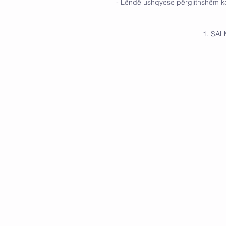
- Lëndë ushqyese përgjithshëm kal
                              