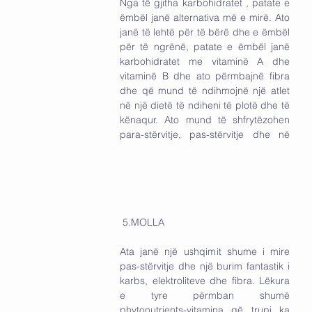
Nga të gjitha karbohidratet , patate e 
ëmbël janë alternativa më e mirë. Ato 
janë të lehtë për të bërë dhe e ëmbël 
për të ngrënë, patate e ëmbël janë 
karbohidratet me vitaminë A dhe 
vitaminë B dhe ato përmbajnë fibra 
dhe që mund të ndihmojnë një atlet 
në një dietë të ndiheni të plotë dhe të 
kënaqur. Ato mund të shfrytëzohen 
para-stërvitje, pas-stërvitje dhe në 
 5.MOLLA
Ata janë një ushqimit shume i mire 
pas-stërvitje dhe një burim fantastik i 
karbs, elektroliteve dhe fibra. Lëkura 
e tyre përmban shumë             
phytonutrients-vitamina që trupi ka 