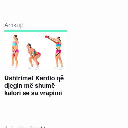
Artikujt
Ushtrimet Kardio që
15 Minuta ushtrime
djegin më shumë
për këmbë të bukura
kalori se sa vrapimi