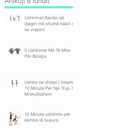
Artikujt e fundit
Ushtrimet Kardio që
djegin më shumë kalori se
sa vrapimi
5 Ushtrimet Më Të Mira
Për Biceps
Ushtro ne shtepi | Vetem
10 Minuta Per Nje Trup Te
Mrekullushem
15 Minuta ushtrime për
këmbë të bukura