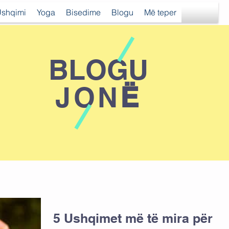
shqimi
Yoga
Bisedime
Blogu
Më teper
BLOGU
JON
Ё
5 Ushqimet më të mira për