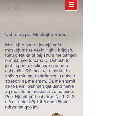
Ushtrime për Muskujt e Barkut
Muskujt e barkut jan një ndër
muskujt më të vështir që ti krijojsh.
Këtu dieta ka të bëj shum me pamjen
e muskujve te barkut. Duhesh të
jesh tepër i diciplinuar ne anen e
ushqimit. Që muskujt e barkut të
shihen mir, qat ushtrimeve ju duhet ti
stresoni sa ma shum. Sa më shumë
që të keni llojshmeri qat ushtrimeve
aq më shumë muskujt i ve ne punë.
Psh. Një dit bëri ushtrime Nr. 1, 2, 3
një dit tjeter bëj 1,4,5 dhe kështu i
ndryshon qdo jav