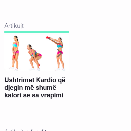
Artikujt
Ushtrimet Kardio që
15 Minuta ushtrime
djegin më shumë
për këmbë të bukura
kalori se sa vrapimi