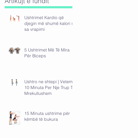
Artikujt e fundit
Ushtrimet Kardio që
djegin më shumë kalori se
sa vrapimi
5 Ushtrimet Më Të Mira
Për Biceps
Ushtro ne shtepi | Vetem
10 Minuta Per Nje Trup Te
Mrekullushem
15 Minuta ushtrime për
këmbë të bukura