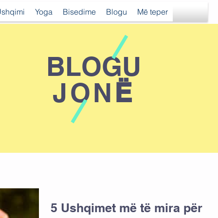
shqimi
Yoga
Bisedime
Blogu
Më teper
BLOGU
JON
Ё
5 Ushqimet më të mira për