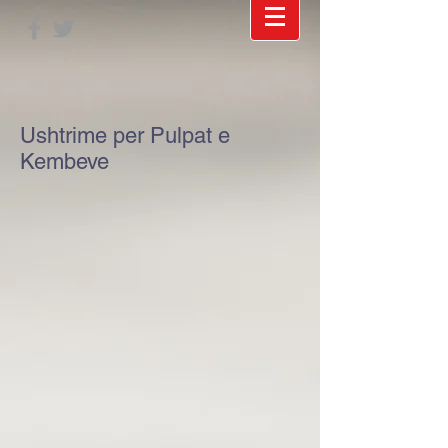
Ushtrime per Pulpat e
Kembeve