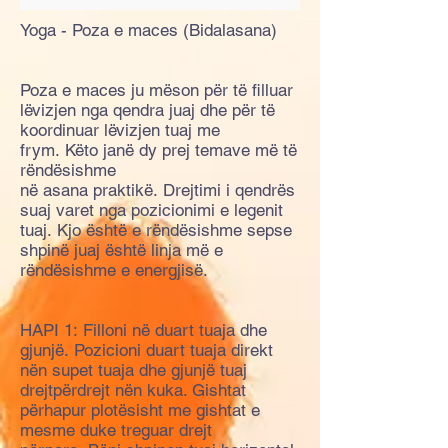
Yoga - Poza e maces (Bidalasana)
Poza e maces ju mëson për të filluar
lëvizjen nga qendra juaj dhe për të
koordinuar lëvizjen tuaj me
frym. Këto janë dy prej temave më të
rëndësishme
në asana praktikë. Drejtimi i qendrës
suaj varet nga pozicionimi e legenit
tuaj. Kjo është e rëndësishme sepse
shpinë juaj është linja më e
rëndësishme e energjisë.
HAPI 1: Filloni në duart tuaja dhe
gjunjë. Pozicioni duart tuaja direkt
nën supet tuaja dhe gjunjë tuaj
drejtpërdrejt nën kuka. Gishtat
përhapur plotësisht me gishtat e
mesme duke treguar drejt