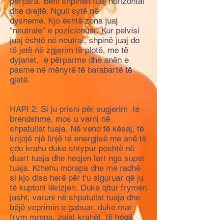
përpara. Bëni shpinen tuaj horizontal
dhe drejtë. Nguli sytë në
dysheme. Kjo është zona juaj
"neutrale" e pozicionuar. Kur pelvisi
juaj është në neutral, shpinë juaj do
të jetë në zgjerim të plotë, me të
dyjanet, e përparme dhe anën e
pasme në mënyrë të barabartë të
gjatë.
HAPI 2: Si ju prisni për sugjerim te
brendshme, mos u varni në
shpatullat tuaja. Në vend të kësaj, të
krijojë një linjë të energjisë me anë të
çdo krahu duke shtypur poshtë në
duart tuaja dhe heqjen lart nga supet
tuaja. Kthehu mbrapa dhe me radhë
si kjo disa herë për t'u siguruar që ju
të kuptoni lëvizjen. Duke qitur frymen
jasht, varuni në shpatullat tuaja dhe
bëjë veprimin e gabuar, duke mar
frym mrena, zgjat krahët, të heqë