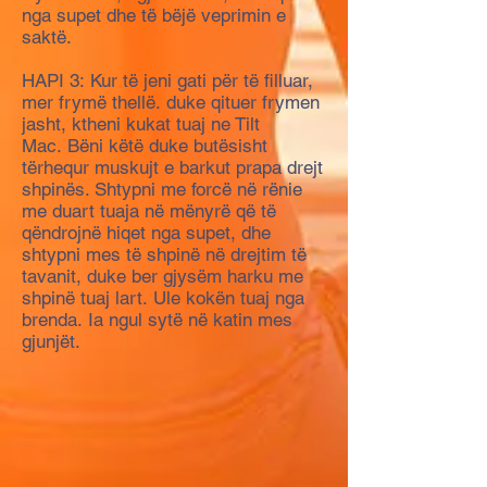
nga supet dhe të bëjë veprimin e
saktë.
HAPI 3: Kur të jeni gati për të filluar,
mer frymë thellë. duke qituer frymen
jasht, ktheni kukat tuaj ne Tilt
Mac. Bëni këtë duke butësisht
tërhequr muskujt e barkut prapa drejt
shpinës. Shtypni me forcë në rënie
me duart tuaja në mënyrë që të
qëndrojnë hiqet nga supet, dhe
shtypni mes të shpinë në drejtim të
tavanit, duke ber gjysëm harku me
shpinë tuaj lart. Ule kokën tuaj nga
brenda. Ia ngul sytë në katin mes
gjunjët.