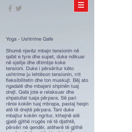
Yoga - Ushtrime Qafe
Shumë njerëz mbajn tensionin në
qafat e tyre dhe supet, duke ndikuar
në sjellje dhe dhimbje koke
tensioni. Duke i përsëritur këto
ushtrime ju lehtëson tensionin, rrit
fleksibilitetin dhe ton muskujt. Bëj ato
ngadalë dhe mbajeni shpinën tuaj
drejt. Qafa jote e relaksuar dhe
shpatullat tuaja përpara. Së pari
rënie kokën tuaj mbrapa, pastaj heqin
atë të drejtë përpara. Tani duke
mbajtur kokën ngritur, kthejnë atë
gjatë gjithë rrugës në të djathtë,
përsëri në qendër, atëherë të gjithë