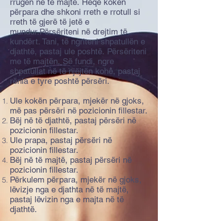
rrugën në të majtë. Heqë kokën
përpara dhe shkoni rreth e rrotull si
rreth të gjerë të jetë e
mundur.Përsëriteni në drejtim të
kundërt. Tani, të ngriteni shpatullën e
djathtë, pastaj ule poshtë. Përsëriteni
me të majtën. Së fundi, ngre
shpatullat në të njëjtën kohë, pastaj
rënia e tyre poshtë përsëri.
Ule kokën përpara, mjekër në gjoks,
më pas përsëri në pozicionin fillestar.
Bëj në të djathtë, pastaj përsëri në
pozicionin fillestar.
Ule prapa, pastaj përsëri në
pozicionin fillestar.
Bëj në të majtë, pastaj përsëri në
pozicionin fillestar.
Përkulem përpara, mjekër në gjoks,
lëvizje nga e djathta në të majtë,
pastaj lëvizin nga e majta në të
djathtë.